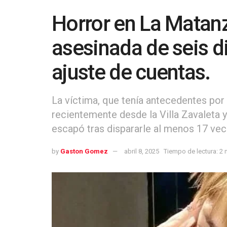
Horror en La Matanz
asesinada de seis d
ajuste de cuentas.
La víctima, que tenía antecedentes por 
recientemente desde la Villa Zavaleta y 
escapó tras dispararle al menos 17 vec
by
Gaston Gomez
abril 8, 2025
Tiempo de lectura: 2 