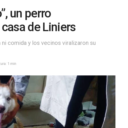
”, un perro
casa de Liniers
ni comida y los vecinos viralizaron su
ura: 1 min