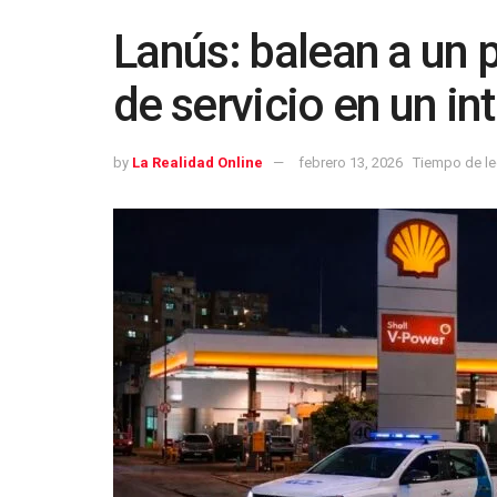
Lanús: balean a un 
de servicio en un in
by
La Realidad Online
febrero 13, 2026
Tiempo de le