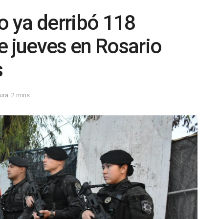
o ya derribó 118
e jueves en Rosario
s
ura: 2 mins