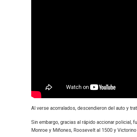
Al verse acorralados, descendieron del auto y tra
Sin embargo, gracias al rápido accionar policial, 
Monroe y Miñones, Roosevelt al 1500 y Victorino