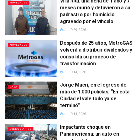
Villa Rita: una nena de 1 año y 7
NOVEDADES
meses murió y detuvieron a su
padrastro por homicidio
agravado por el vínculo
JULIO 29, 2026
Después de 25 años, MetroGAS
NOVEDADES
volverá a distribuir dividendos y
consolida su proceso de
transformación
JULIO 14, 2026
Jorge Macri, en el egreso de
CABA
más de 1.000 policías: “En esta
Ciudad el vale todo ya se
terminó”
JULIO 14, 2026
Impactante choque en
BUENOS AIRES
Panamericana: un auto en