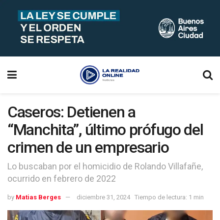
Caseros: Detienen a
“Manchita”, último prófugo del
crimen de un empresario
Lo buscaban por el homicidio de Rolando Villafañe,
ocurrido en febrero de 2022
by
Matias Berges
diciembre 31, 2024
Tiempo de lectura: 1 min