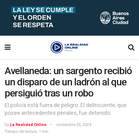
Avellaneda: un sargento recibió
un disparo de un ladrón al que
persiguió tras un robo
El policía está fuera de peligro. El delincuente, que
posee antecedentes penales, fue detenido.
by
La Realidad Online
noviembre 26, 2024
Tiempo de lectura: 1 min