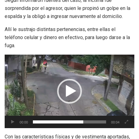
Según informaron fuentes del caso, la víctima fue
sorprendida por el agresor, quien le propinó un golpe en la
espalda y la obligó a ingresar nuevamente al domicilio.
Allí le sustrajo distintas pertenencias, entre ellas el
teléfono celular y dinero en efectivo, para luego darse a la
fuga.
Reproductor
de
video
00:00
00:04
Con las características físicas y de vestimenta aportadas,