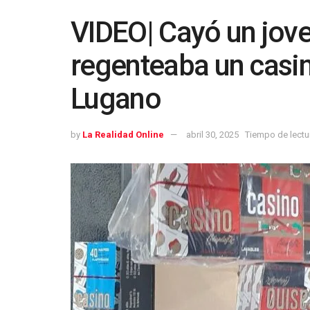
VIDEO| Cayó un jov
regenteaba un casin
Lugano
by
La Realidad Online
abril 30, 2025
Tiempo de lectu