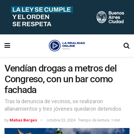
Vendían drogas a metros del
Congreso, con un bar como
fachada
Tras la denuncia de vecinos, se realizaron
allanamientos y tres jóvenes quedaron detenidos
by
Matias Berges
octubre 23, 2024
Tiempo de lectura: 1 min