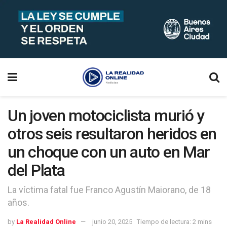
Un joven motociclista murió y
otros seis resultaron heridos en
un choque con un auto en Mar
del Plata
La víctima fatal fue Franco Agustín Maiorano, de 18
años.
by
La Realidad Online
junio 20, 2025
Tiempo de lectura: 2 mins