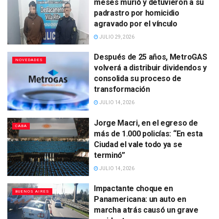
meses murió y detuvieron a su
padrastro por homicidio
agravado por el vínculo
JULIO 29, 2026
Después de 25 años, MetroGAS
NOVEDADES
volverá a distribuir dividendos y
consolida su proceso de
transformación
JULIO 14, 2026
Jorge Macri, en el egreso de
CABA
más de 1.000 policías: “En esta
Ciudad el vale todo ya se
terminó”
JULIO 14, 2026
Impactante choque en
BUENOS AIRES
Panamericana: un auto en
marcha atrás causó un grave