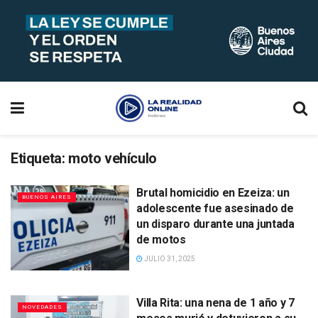
Etiqueta:
moto vehículo
Brutal homicidio en Ezeiza: un
BUENOS AIRES
adolescente fue asesinado de
un disparo durante una juntada
de motos
JULIO 31, 2025
Villa Rita: una nena de 1 año y 7
NOVEDADES