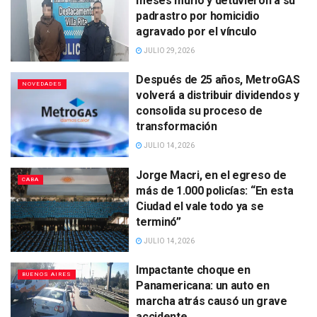
meses murió y detuvieron a su
padrastro por homicidio
agravado por el vínculo
JULIO 29, 2026
Después de 25 años, MetroGAS
NOVEDADES
volverá a distribuir dividendos y
consolida su proceso de
transformación
JULIO 14, 2026
Jorge Macri, en el egreso de
CABA
más de 1.000 policías: “En esta
Ciudad el vale todo ya se
terminó”
JULIO 14, 2026
Impactante choque en
BUENOS AIRES
Panamericana: un auto en
marcha atrás causó un grave
accidente