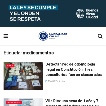
Etiqueta:
medicamentos
Detectan red de odontología
CABA
ilegal en Constitución: Tres
consultorios fueron clausurados
MAYO 29, 2025
Villa Rita: una nena de 1 año y 7
NOVEDADES