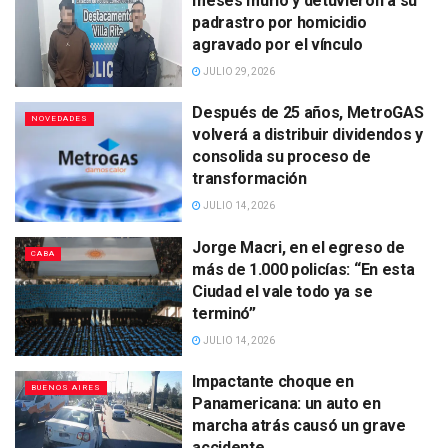
meses murió y detuvieron a su
padrastro por homicidio
agravado por el vínculo
JULIO 29, 2026
Después de 25 años, MetroGAS
NOVEDADES
volverá a distribuir dividendos y
consolida su proceso de
transformación
JULIO 14, 2026
Jorge Macri, en el egreso de
CABA
más de 1.000 policías: “En esta
Ciudad el vale todo ya se
terminó”
JULIO 14, 2026
Impactante choque en
BUENOS AIRES
Panamericana: un auto en
marcha atrás causó un grave
accidente