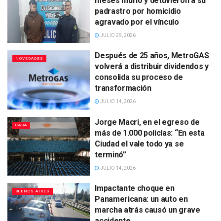
meses murió y detuvieron a su
padrastro por homicidio
agravado por el vínculo
JULIO 29, 2026
Después de 25 años, MetroGAS
NOVEDADES
volverá a distribuir dividendos y
consolida su proceso de
transformación
JULIO 14, 2026
Jorge Macri, en el egreso de
CABA
más de 1.000 policías: “En esta
Ciudad el vale todo ya se
terminó”
JULIO 14, 2026
Impactante choque en
BUENOS AIRES
Panamericana: un auto en
marcha atrás causó un grave
accidente