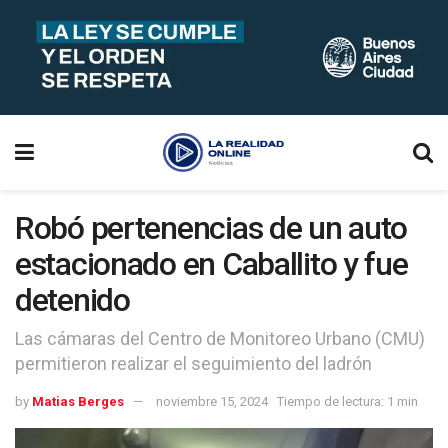
Robó pertenencias de un auto
estacionado en Caballito y fue
detenido
Las cámaras del Centro de Monitoreo Urbano (CMU)
permitieron realizar el seguimiento del ladrón
by
Matias Berges
noviembre 15, 2024
Tiempo de lectura: 1 min