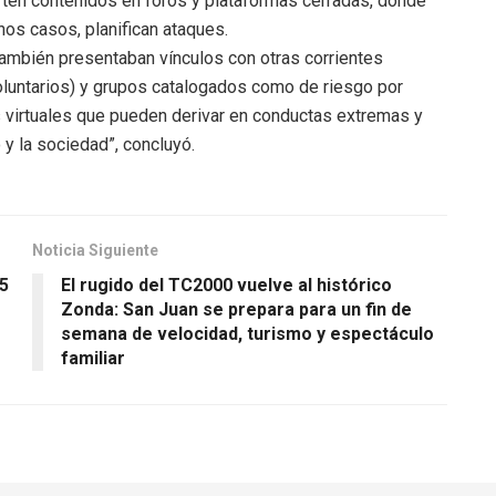
ten contenidos en foros y plataformas cerradas, donde
nos casos, planifican ataques.
ambién presentaban vínculos con otras corrientes
voluntarios) y grupos catalogados como de riesgo por
s virtuales que pueden derivar en conductas extremas y
y la sociedad”, concluyó.
Noticia Siguiente
25
El rugido del TC2000 vuelve al histórico
Zonda: San Juan se prepara para un fin de
semana de velocidad, turismo y espectáculo
familiar