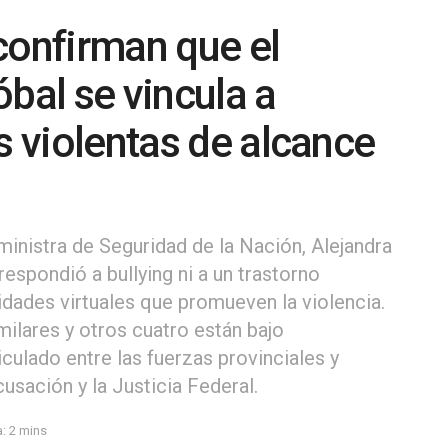
confirman que el
bal se vincula a
s violentas de alcance
ministra de Seguridad de la Nación, Alejandra
espondió a bullying ni a un trastorno
nidades virtuales que promueven la violencia.
milares y otros cuatro están bajo
iculado entre las fuerzas provinciales y
cusación y la Justicia Federal.
: 2 mins