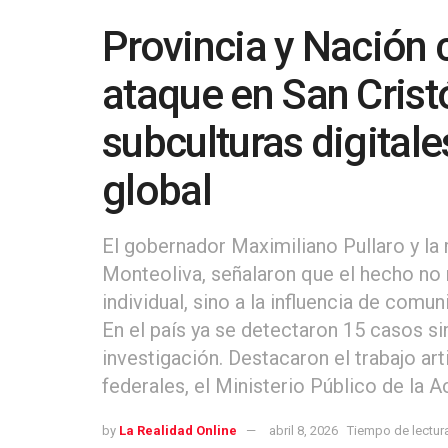
Provincia y Nación 
ataque en San Cristó
subculturas digitale
global
El gobernador Maximiliano Pullaro y la 
Monteoliva, señalaron que el hecho no r
individual, sino a la influencia de comu
En el país ya se detectaron 15 casos si
investigación. Destacaron el trabajo art
federales, el Ministerio Público de la A
by
La Realidad Online
abril 8, 2026
Tiempo de lectura