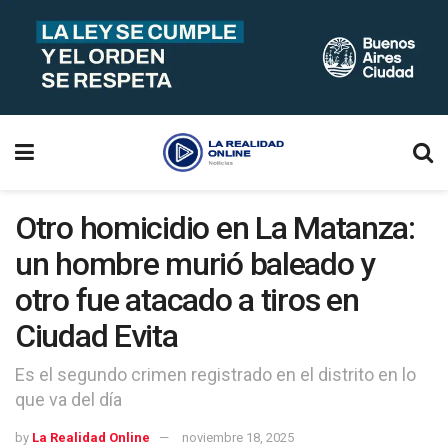
Otro homicidio en La Matanza:
un hombre murió baleado y
otro fue atacado a tiros en
Ciudad Evita
Es el segundo crimen registrado en el distrito en lo
que va del día
by
La Realidad Online
noviembre 18, 2025