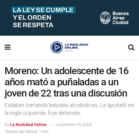
Moreno: Un adolescente de 16
años mató a puñaladas a un
joven de 22 tras una discusión
Estaban tomando bebidas alcoholicas. Le apuñaló en
la ingle izquierda. Fue detenido.
by
La Realidad Online
noviembre 14, 2024
Tiempo de lectura: 1 min