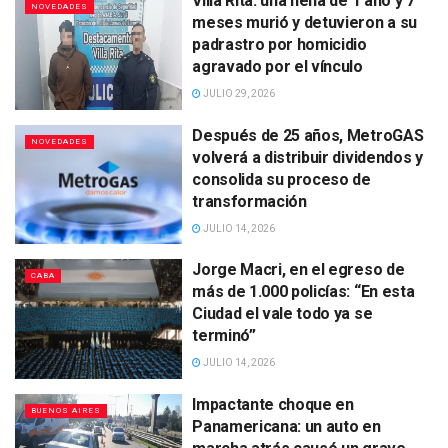
Villa Rita: una nena de 1 año y 7
NOVEDADES
meses murió y detuvieron a su
padrastro por homicidio
agravado por el vínculo
JULIO 29, 2026
Después de 25 años, MetroGAS
NOVEDADES
volverá a distribuir dividendos y
consolida su proceso de
transformación
JULIO 14, 2026
Jorge Macri, en el egreso de
CABA
más de 1.000 policías: “En esta
Ciudad el vale todo ya se
terminó”
JULIO 14, 2026
Impactante choque en
BUENOS AIRES
Panamericana: un auto en