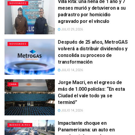
Villa Rita: una nena de 1 año y 7
NOVEDADES
meses murió y detuvieron a su
padrastro por homicidio
agravado por el vínculo
JULIO 29, 2026
Después de 25 años, MetroGAS
NOVEDADES
volverá a distribuir dividendos y
consolida su proceso de
transformación
JULIO 14, 2026
Jorge Macri, en el egreso de
CABA
más de 1.000 policías: “En esta
Ciudad el vale todo ya se
terminó”
JULIO 14, 2026
Impactante choque en
BUENOS AIRES
Panamericana: un auto en