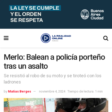
Merlo: Balean a policía porteño
tras un asalto
Se resistió al robo de su moto y se tiroteó con los
ladrones
by
Matias Berges
noviembre 4, 2024
Tiempo de lectura: 1 min