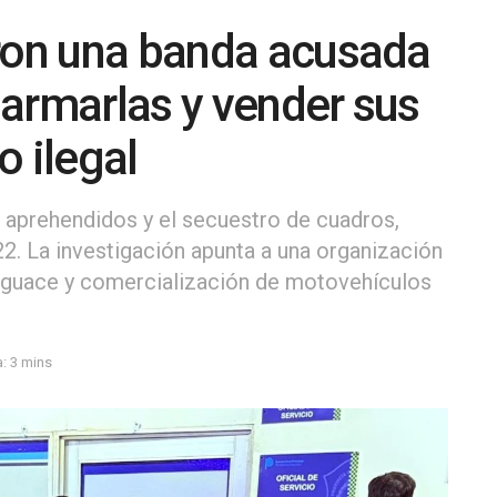
aron una banda acusada
armarlas y vender sus
o ilegal
s aprehendidos y el secuestro de cuadros,
22. La investigación apunta a una organización
esguace y comercialización de motovehículos
: 3 mins