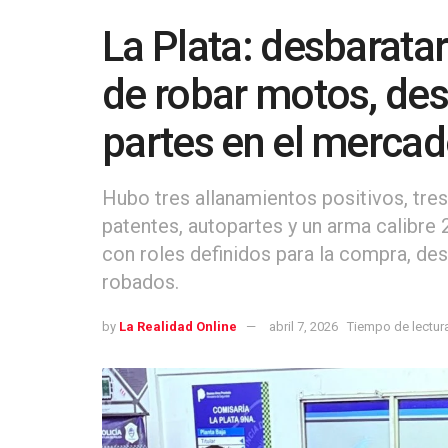
La Plata: desbarat
de robar motos, des
partes en el mercad
Hubo tres allanamientos positivos, tre
patentes, autopartes y un arma calibre 
con roles definidos para la compra, d
robados.
by
La Realidad Online
abril 7, 2026
Tiempo de lectura