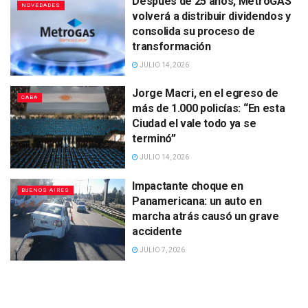
Después de 25 años, MetroGAS
NOVEDADES
volverá a distribuir dividendos y
consolida su proceso de
transformación
JULIO 14, 2026
Jorge Macri, en el egreso de
CABA
más de 1.000 policías: “En esta
Ciudad el vale todo ya se
terminó”
JULIO 14, 2026
Impactante choque en
BUENOS AIRES
Panamericana: un auto en
marcha atrás causó un grave
accidente
JULIO 7, 2026