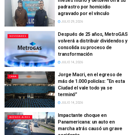
meses murió y detuvieron a su
padrastro por homicidio
agravado por el vínculo
JULIO 29, 2026
Después de 25 años, MetroGAS
NOVEDADES
volverá a distribuir dividendos y
consolida su proceso de
transformación
JULIO 14, 2026
Jorge Macri, en el egreso de
CABA
más de 1.000 policías: “En esta
Ciudad el vale todo ya se
terminó”
JULIO 14, 2026
Impactante choque en
BUENOS AIRES
Panamericana: un auto en
marcha atrás causó un grave