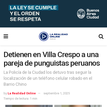
Detienen en Villa Crespo a una
pareja de punguistas peruanos
La Policía de la Ciudad los detuvo tras seguir la
localización de un teléfono celular robado en el
Barrio Chino
by
La Realidad Online
septiembre 1, 2025
Tiempo de lectura: 1 min