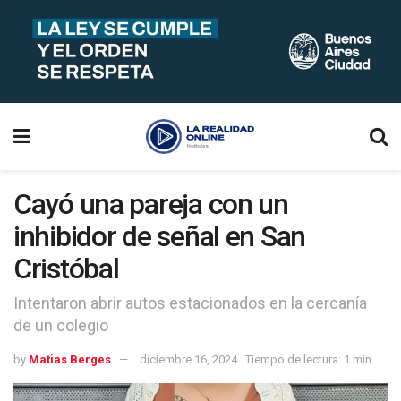
Cayó una pareja con un
inhibidor de señal en San
Cristóbal
Intentaron abrir autos estacionados en la cercanía
de un colegio
by
Matias Berges
diciembre 16, 2024
Tiempo de lectura: 1 min