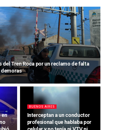
s del Tren Roca por un reclamo de falta
s demoras
BUENOS AIRES
o en
Interceptan a un conductor
uno
profesional que hablaba por
cibió
celular y no tenía ni VTV ni