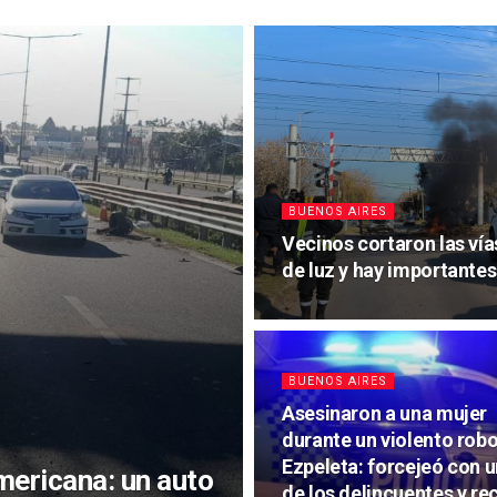
BUENOS AIRES
Vecinos cortaron las vía
de luz y hay importante
BUENOS AIRES
Asesinaron a una mujer
durante un violento rob
Ezpeleta: forcejeó con 
ericana: un auto
de los delincuentes y re