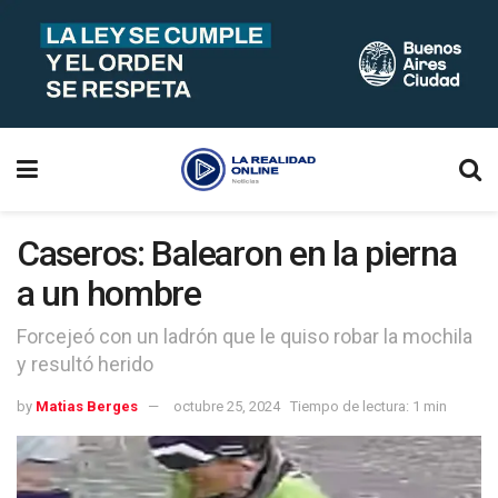
Caseros: Balearon en la pierna
a un hombre
Forcejeó con un ladrón que le quiso robar la mochila
y resultó herido
by
Matias Berges
octubre 25, 2024
Tiempo de lectura: 1 min