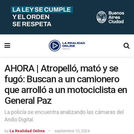
AHORA | Atropelló, mató y se
fugó: Buscan a un camionero
que arrolló a un motociclista en
General Paz
La policía se encuentra analizando las cámaras del
Anillo Digital.
by
La Realidad Online
septiembre 10, 2024