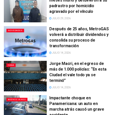
meses murió y detuvieron a su
padrastro por homicidio
agravado por el vínculo
JULIO 29, 2026
Después de 25 años, MetroGAS
NOVEDADES
volverá a distribuir dividendos y
consolida su proceso de
transformación
JULIO 14, 2026
Jorge Macri, en el egreso de
CABA
más de 1.000 policías: “En esta
Ciudad el vale todo ya se
terminó”
JULIO 14, 2026
Impactante choque en
BUENOS AIRES
Panamericana: un auto en
marcha atrás causó un grave
accidente