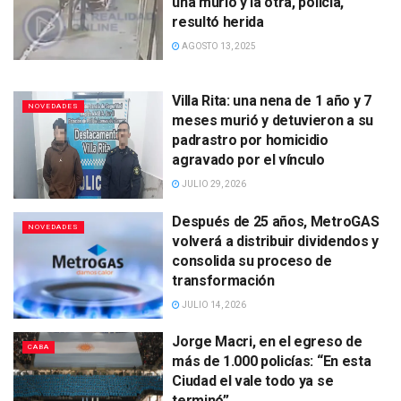
una murió y la otra, policía,
resultó herida
AGOSTO 13, 2025
Villa Rita: una nena de 1 año y 7
NOVEDADES
meses murió y detuvieron a su
padrastro por homicidio
agravado por el vínculo
JULIO 29, 2026
Después de 25 años, MetroGAS
NOVEDADES
volverá a distribuir dividendos y
consolida su proceso de
transformación
JULIO 14, 2026
Jorge Macri, en el egreso de
CABA
más de 1.000 policías: “En esta
Ciudad el vale todo ya se
terminó”