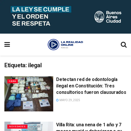
Etiqueta:
ilegal
Detectan red de odontología
CABA
ilegal en Constitución: Tres
consultorios fueron clausurados
MAYO 29, 2025
Villa Rita: una nena de 1 año y 7
NOVEDADES