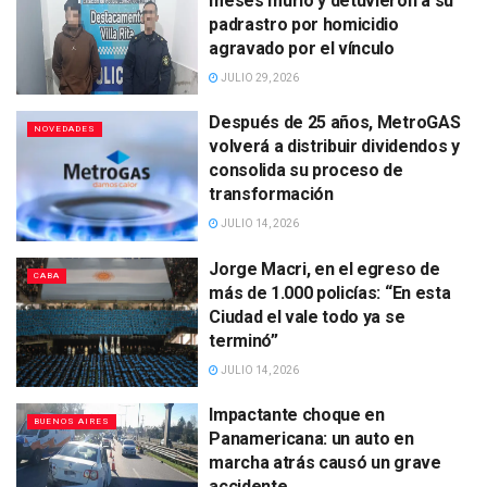
meses murió y detuvieron a su
padrastro por homicidio
agravado por el vínculo
JULIO 29, 2026
Después de 25 años, MetroGAS
NOVEDADES
volverá a distribuir dividendos y
consolida su proceso de
transformación
JULIO 14, 2026
Jorge Macri, en el egreso de
CABA
más de 1.000 policías: “En esta
Ciudad el vale todo ya se
terminó”
JULIO 14, 2026
Impactante choque en
BUENOS AIRES
Panamericana: un auto en
marcha atrás causó un grave
accidente