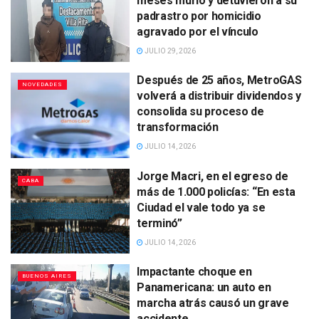
meses murió y detuvieron a su
padrastro por homicidio
agravado por el vínculo
JULIO 29, 2026
Después de 25 años, MetroGAS
NOVEDADES
volverá a distribuir dividendos y
consolida su proceso de
transformación
JULIO 14, 2026
Jorge Macri, en el egreso de
CABA
más de 1.000 policías: “En esta
Ciudad el vale todo ya se
terminó”
JULIO 14, 2026
Impactante choque en
BUENOS AIRES
Panamericana: un auto en
marcha atrás causó un grave
accidente