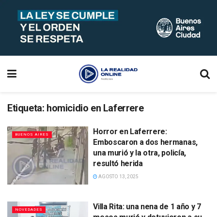
Etiqueta:
homicidio en Laferrere
Horror en Laferrere:
BUENOS AIRES
Emboscaron a dos hermanas,
una murió y la otra, policía,
resultó herida
AGOSTO 13, 2025
Villa Rita: una nena de 1 año y 7
NOVEDADES