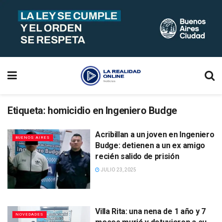
Etiqueta:
homicidio en Ingeniero Budge
Acribillan a un joven en Ingeniero
BUENOS AIRES
Budge: detienen a un ex amigo
recién salido de prisión
JULIO 23, 2025
Villa Rita: una nena de 1 año y 7
NOVEDADES