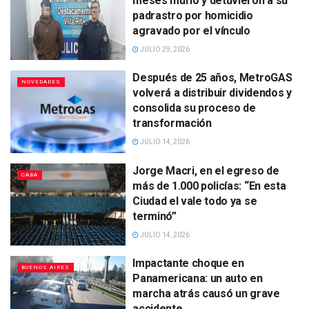
meses murió y detuvieron a su
padrastro por homicidio
agravado por el vínculo
JULIO 29, 2026
Después de 25 años, MetroGAS
NOVEDADES
volverá a distribuir dividendos y
consolida su proceso de
transformación
JULIO 14, 2026
Jorge Macri, en el egreso de
CABA
más de 1.000 policías: “En esta
Ciudad el vale todo ya se
terminó”
JULIO 14, 2026
Impactante choque en
BUENOS AIRES
Panamericana: un auto en
marcha atrás causó un grave
accidente