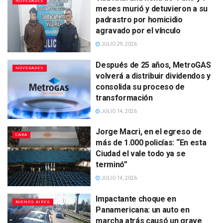
NOVEDADES
meses murió y detuvieron a su
padrastro por homicidio
agravado por el vínculo
JULIO 29, 2026
Después de 25 años, MetroGAS
NOVEDADES
volverá a distribuir dividendos y
consolida su proceso de
transformación
JULIO 14, 2026
Jorge Macri, en el egreso de
CABA
más de 1.000 policías: “En esta
Ciudad el vale todo ya se
terminó”
JULIO 14, 2026
Impactante choque en
BUENOS AIRES
Panamericana: un auto en
marcha atrás causó un grave